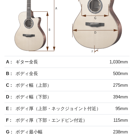
A :
ギター全長
1,030mm
B :
ボディ全長
500mm
C :
ボディ幅（上部）
275mm
D :
ボディ幅（下部）
394mm
E :
ボディ厚（上部・ネックジョイント付近）
95mm
F :
ボディ厚（下部・エンドピン付近）
115mm
G :
ボディ最小幅
238mm