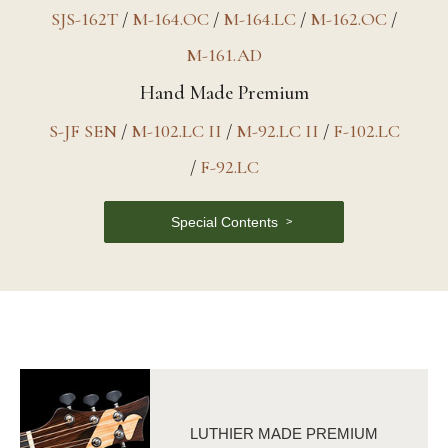
SJS-162T
/
M-164.OC
/
M-164.LC
/
M-162.OC
/
M-161.AD
Hand Made Premium
S-JF SEN
/
M-102.LC II
/
M-92.LC II
/
F-102.LC
/
F-92.LC
Special Contents
LUTHIER MADE PREMIUM