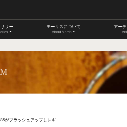
セサリー
モーリスについて
アーテ
ories
About Morris
Art
-86がブラッシュアップしレギ