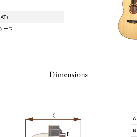
AT）
ケース
Dimensions
A 
B 