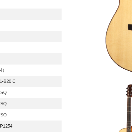
材）
-B20 C
USQ
USQ
USQ
AP1254