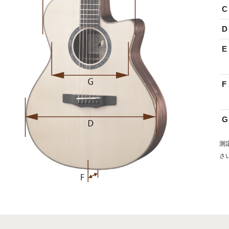
C 
D 
E 
F 
G 
測
さ