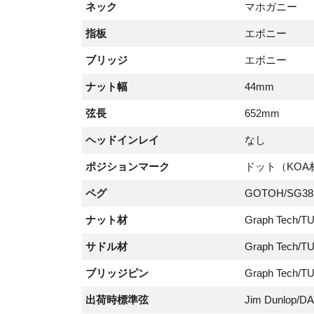
ネック
マホガニー
指板
エボニー
ブリッジ
エボニー
ナット幅
44mm
弦長
652mm
ヘッドインレイ
なし
ポジションマーク
ドット（KOA
ペグ
GOTOH/SG381
ナット材
Graph Tech/T
サドル材
Graph Tech/T
ブリッジピン
Graph Tech/T
出荷時標準弦
Jim Dunlop/D