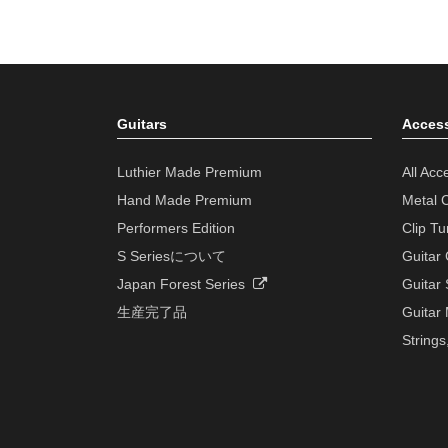
Guitars
Access
Luthier Made Premium
All Acc
Hand Made Premium
Metal 
Performers Edition
Clip Tu
S Seriesについて
Guitar
Japan Forest Series
Guitar 
生産完了品
Guitar
Strings