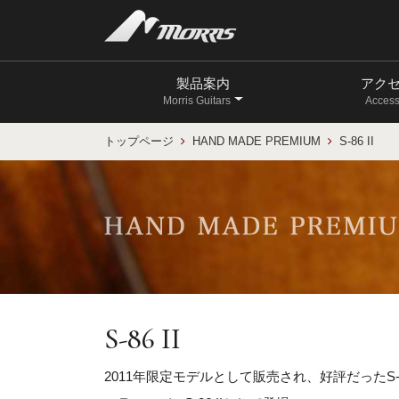
製品案内
アク
Morris Guitars
Access
トップページ
HAND MADE PREMIUM
S-86 II
S-86 II
2011年限定モデルとして販売され、好評だったS