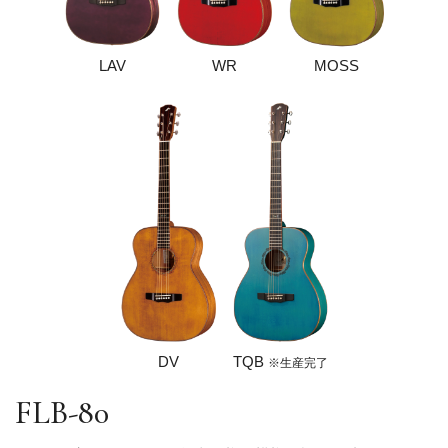
LAV
WR
MOSS
DV
TQB
※生産完了
FLB-80