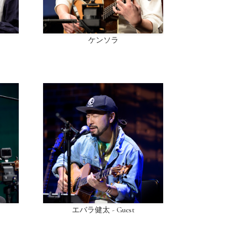
ケンソラ
エバラ健太 - Guest