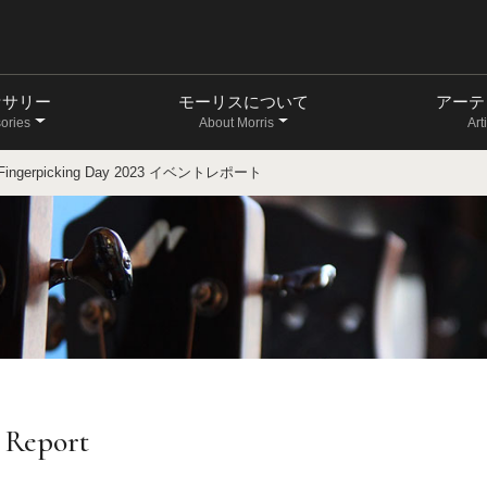
セサリー
モーリスについて
アーテ
ories
About Morris
Art
Fingerpicking Day 2023 イベントレポート
 Report